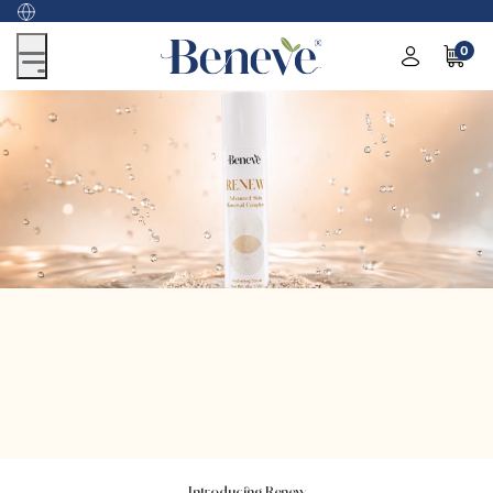
USA
0